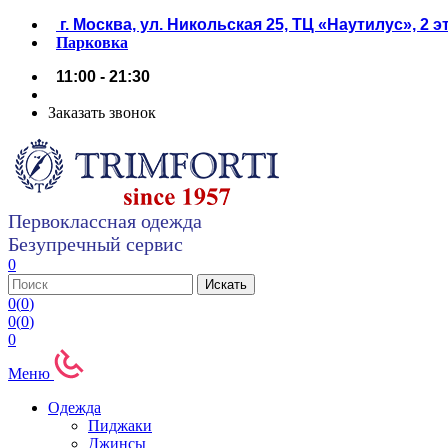
г. Москва, ул. Никольская 25, ТЦ «Наутилус», 2 
Парковка
11:00 - 21:30
Заказать звонок
Первоклассная одежда
Безупречный сервис
0
0
(
0
)
0
(
0
)
0
Меню
Одежда
Пиджаки
Джинсы