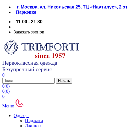
г. Москва, ул. Никольская 25, ТЦ «Наутилус», 2 
Парковка
11:00 - 21:30
Заказать звонок
Первоклассная одежда
Безупречный сервис
0
0
(
0
)
0
(
0
)
0
Меню
Одежда
Пиджаки
Джинсы