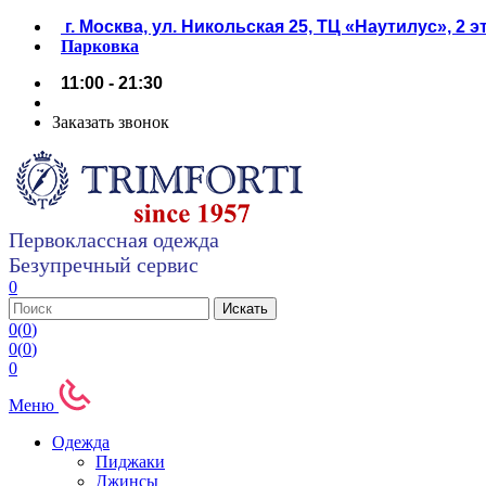
г. Москва, ул. Никольская 25, ТЦ «Наутилус», 2 
Парковка
11:00 - 21:30
Заказать звонок
Первоклассная одежда
Безупречный сервис
0
0
(
0
)
0
(
0
)
0
Меню
Одежда
Пиджаки
Джинсы