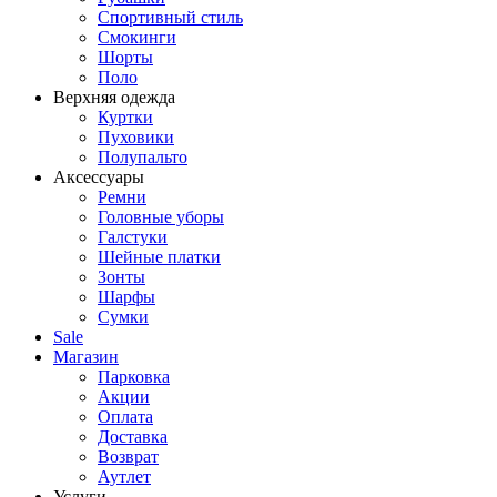
Спортивный стиль
Смокинги
Шорты
Поло
Верхняя одежда
Куртки
Пуховики
Полупальто
Аксессуары
Ремни
Головные уборы
Галстуки
Шейные платки
Зонты
Шарфы
Сумки
Sale
Магазин
Парковка
Акции
Оплата
Доставка
Возврат
Аутлет
Услуги