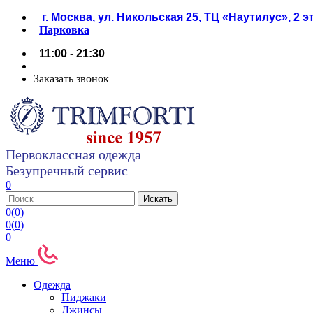
г. Москва, ул. Никольская 25, ТЦ «Наутилус», 2 
Парковка
11:00 - 21:30
Заказать звонок
Первоклассная одежда
Безупречный сервис
0
0
(
0
)
0
(
0
)
0
Меню
Одежда
Пиджаки
Джинсы