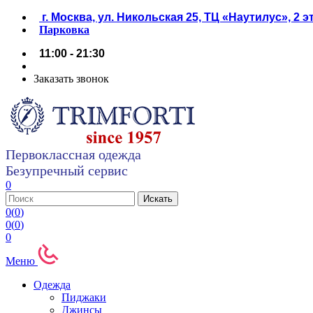
г. Москва, ул. Никольская 25, ТЦ «Наутилус», 2 
Парковка
11:00 - 21:30
Заказать звонок
Первоклассная одежда
Безупречный сервис
0
0
(
0
)
0
(
0
)
0
Меню
Одежда
Пиджаки
Джинсы