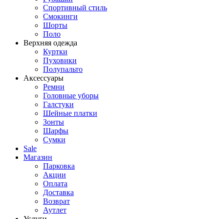
Спортивный стиль
Смокинги
Шорты
Поло
Верхняя одежда
Куртки
Пуховики
Полупальто
Аксессуары
Ремни
Головные уборы
Галстуки
Шейные платки
Зонты
Шарфы
Сумки
Sale
Магазин
Парковка
Акции
Оплата
Доставка
Возврат
Аутлет
Услуги