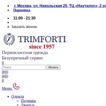
г. Москва, ул. Никольская 25, ТЦ «Наутилус», 2 
Парковка
11:00 - 21:30
Заказать звонок
Первоклассная одежда
Безупречный сервис
0
0
(
0
)
0
(
0
)
0
Меню
Одежда
Пиджаки
Джинсы