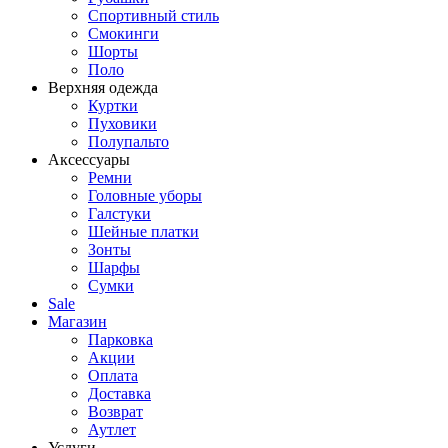
Спортивный стиль
Смокинги
Шорты
Поло
Верхняя одежда
Куртки
Пуховики
Полупальто
Аксессуары
Ремни
Головные уборы
Галстуки
Шейные платки
Зонты
Шарфы
Сумки
Sale
Магазин
Парковка
Акции
Оплата
Доставка
Возврат
Аутлет
Услуги