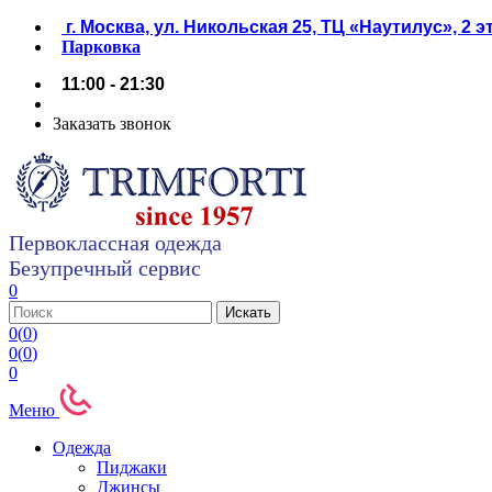
г. Москва, ул. Никольская 25, ТЦ «Наутилус», 2 
Парковка
11:00 - 21:30
Заказать звонок
Первоклассная одежда
Безупречный сервис
0
0
(
0
)
0
(
0
)
0
Меню
Одежда
Пиджаки
Джинсы