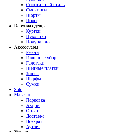
Спортивный стиль
Смокинги
Шорты
Поло
Верхняя одежда
Куртки
Пуховики
Полупальто
Аксессуары
Ремни
Головные уборы
Галстуки
Шейные платки
Зонты
Шарфы
Сумки
Sale
Магазин
Парковка
Акции
Оплата
Доставка
Возврат
Аутлет
Услуги