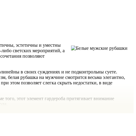
ктичны, эстетичны и уместны
-либо светских мероприятий, а
 сочетания позволяют
линейны в своих суждениях и не подконтрольны суете.
м, белая рубашка на мужчине смотрится весьма элегантно,
 при этом позволяет слегка скрыть недостатки, в виде
 того, этот элемент гардероба притягивает внимание
ола.
ить заглянуть в магазин “TIMFORTI”. Мы знаем, что солидные
 приготовили для Вас коллекцию вещей, где нет ничего