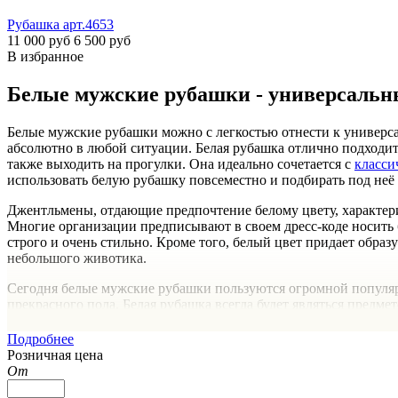
Рубашка
арт.4653
11 000 руб
6 500 руб
В избранное
Белые мужские рубашки - универсальны
Белые мужские рубашки можно с легкостью отнести к универс
абсолютно в любой ситуации. Белая рубашка отлично подходит
также выходить на прогулки. Она идеально сочетается с
класси
использовать белую рубашку повсеместно и подбирать под неё
Джентльмены, отдающие предпочтение белому цвету, характер
Многие организации предписывают в своем дресс-коде носить 
строго и очень стильно. Кроме того, белый цвет придает образ
небольшого животика.
Сегодня белые мужские рубашки пользуются огромной популярн
прекрасного пола. Белая рубашка всегда будет являться предме
“TIMFORTI”: вещи для истинных джен
Подробнее
Розничная цена
От
В поисках большого выбора ве
и серьезные мужчины ценят ка