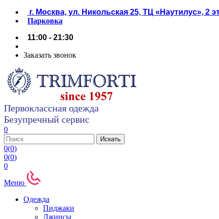
г. Москва, ул. Никольская 25, ТЦ «Наутилус», 2 
Парковка
11:00 - 21:30
Заказать звонок
Первоклассная одежда
Безупречный сервис
0
0
(
0
)
0
(
0
)
0
Меню
Одежда
Пиджаки
Джинсы