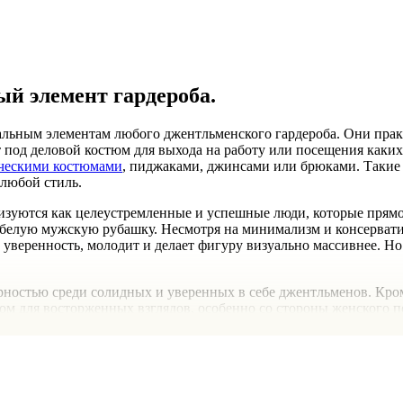
й элемент гардероба.
альным элементам любого джентльменского гардероба. Они пра
 под деловой костюм для выхода на работу или посещения каких
ческими костюмами
, пиджаками, джинсами или брюками. Такие
 любой стиль.
изуются как целеустремленные и успешные люди, которые прямо
белую мужскую рубашку. Несмотря на минимализм и консерватиз
у уверенность, молодит и делает фигуру визуально массивнее. Но
остью среди солидных и уверенных в себе джентльменов. Кроме
том для восторженных взглядов, особенно со стороны женского п
тльменов
щей для настоящих мужчин? В таком случае, мы готовы предлож
ждую секунду своего драгоценного времени. Именно поэтому мы